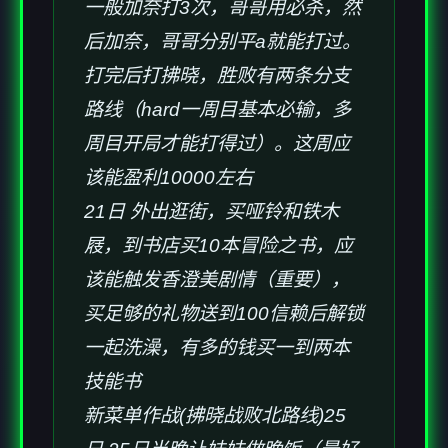
一般加奈打3次，哥哥用必杀，然
后加奈，哥哥分别平a就能打过。
打完后打拂晓，胜败有两条分支
路线（hard一周目基本必输，多
周目开局才能打得过）。这周应
该能盈利10000左右
21日 外出逛街，买哑铃和铁木
屐，到书店买10本冒险之书，应
该能触发香澄美剧情（重要），
买足够的礼物送到100信赖后解锁
一起洗澡，有多的钱买一到两本
技能书
新菜单作战(拂晓战败北路线)25