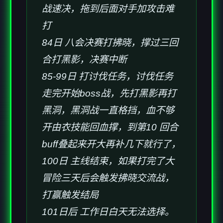
战速决，拖到后面对手加攻击难
打
84日 八会决赛打拂晓，撑过三回
合打黑影，决赛中断
85-99日 打讨伐任务，讨伐任务
走完开始boss战，先打黑影再打
黑洞，黑洞战一直格挡，血不够
开由衣技能回血撑，到第10 回合
buff叠起来开大再补几下就行了，
100日 主线结束，如果打完了大
冒险三天后会触发拂晓交流战，
打赢触发结局
101日后 工作日白天无法选择。