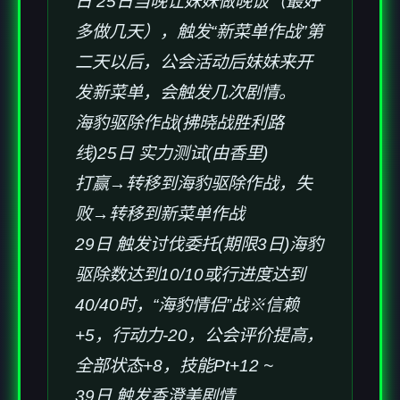
日 25日当晚让妹妹做晚饭（最好
多做几天），触发“新菜单作战”第
二天以后，公会活动后妹妹来开
发新菜单，会触发几次剧情。
海豹驱除作战(拂晓战胜利路
线)25日 实力测试(由香里)
打赢→转移到海豹驱除作战，失
败→转移到新菜单作战
29日 触发讨伐委托(期限3日)海豹
驱除数达到10/10或行进度达到
40/40时，“海豹情侣”战※信赖
+5，行动力-20，公会评价提高，
全部状态+8，技能Pt+12 ~
39日 触发香澄美剧情