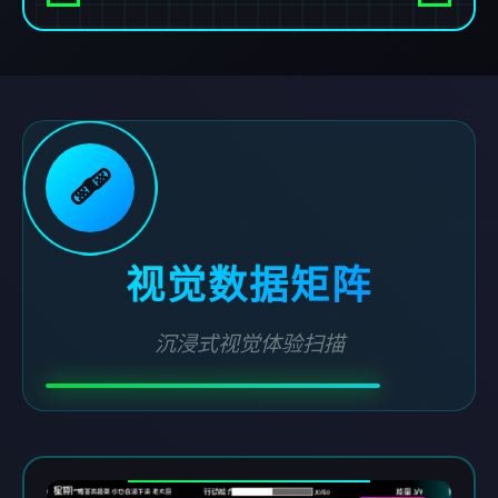
🩹
视觉数据矩阵
沉浸式视觉体验扫描