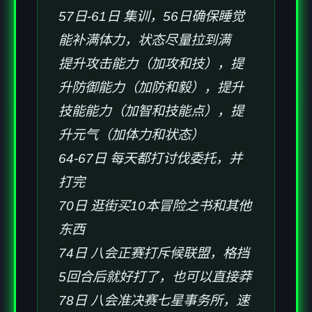
57日-61日 集训，56日确保睡觉
能补满体力，状态尽量拉到满
提升攻击能力（加攻和技），提
升防御能力（加防和毅），提升
技能能力（加智和技能点），提
升元气（加体力和状态）
64-67日 每天都打讨伐委托，并
打完
70日 逛街买10本冒险之书和其他
东西
74日 八会正赛打斥候联盟，格挡
5回合后就好打了，也可以直接莽
78日 八会准决赛七星事务所，速